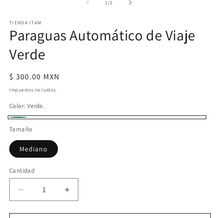
multimedia
m
de
1
/
2
1
2
en
e
una
TIENDA ITAM
u
Paraguas Automático de Viaje
ventana
v
modal
m
Verde
Precio
$ 300.00 MXN
habitual
Impuestos incluidos.
Color:
Verde.
Verde.
Tamaño
Mediano
Cantidad
Cantidad
Reducir
Aumentar
cantidad
cantidad
para
para